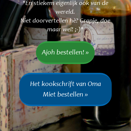
"En stiekem eigenlijk ook van de
wereld.
Niet doorvertellen hè? Grapje, doe
maar wel! ;-)"
Ajoh bestellen! »
Het kookschrift van Oma
Miet bestellen »