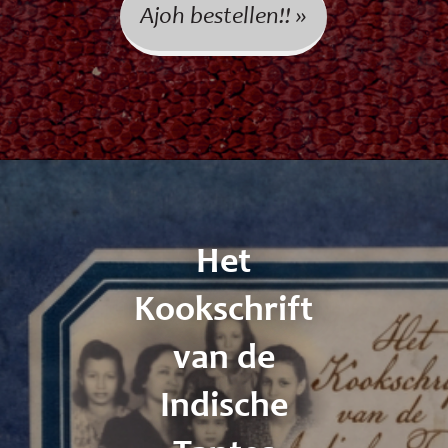
Ajoh bestellen!! »
Het
Kookschrift
van de
Indische